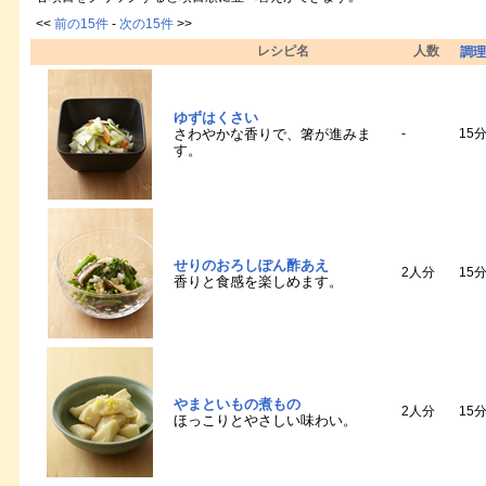
<<
前の15件
-
次の15件
>>
レシピ名
人数
調理
ゆずはくさい
さわやかな香りで、箸が進みま
-
15
す。
せりのおろしぽん酢あえ
2人分
15
香りと食感を楽しめます。
やまといもの煮もの
2人分
15
ほっこりとやさしい味わい。