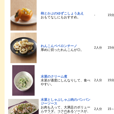
柿とかぶのゆずこしょうあえ
-
15
おもてなしにもおすすめ。
れんこんペペロンチーノ
2人分
15
厚めに切ったれんこんが◎。
水菜のクリーム煮
水菜が適度にしんなりして、食べ
2人分
15
やすい。
水菜としゃぶしゃぶ肉のバンバン
ジーソース
お肉も入って、大満足のボリュー
2人分
15
ムサラダ。コクのあるソースが、