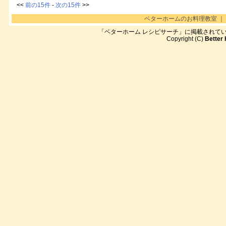
<<
前の15件
-
次の15件
>>
ベターホームのお料理教室
｜
「ベターホーム レシピサーチ」に掲載されて
Copyright (C)
Better