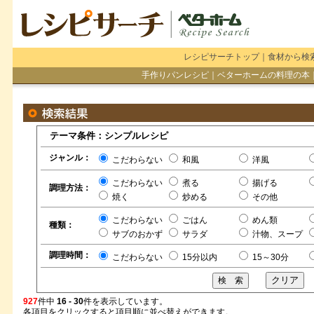
レシピサーチトップ
｜
食材から検
手作りパンレシピ
｜
ベターホームの料理の本
テーマ条件：シンプルレシピ
ジャンル：
こだわらない
和風
洋風
こだわらない
煮る
揚げる
調理方法：
焼く
炒める
その他
こだわらない
ごはん
めん類
種類：
サブのおかず
サラダ
汁物、スープ
調理時間：
こだわらない
15分以内
15～30分
927
件中
16 - 30
件を表示しています。
各項目をクリックすると項目順に並べ替えができます。