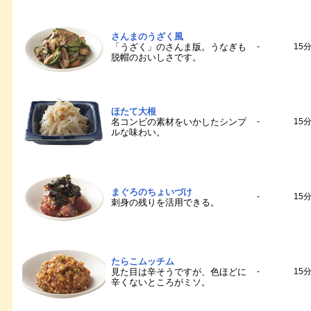
さんまのうざく風
「うざく」のさんま版。うなぎも
-
15
脱帽のおいしさです。
ほたて大根
名コンビの素材をいかしたシンプ
-
15
ルな味わい。
まぐろのちょいづけ
-
15
刺身の残りを活用できる。
たらこムッチム
見た目は辛そうですが、色ほどに
-
15
辛くないところがミソ。