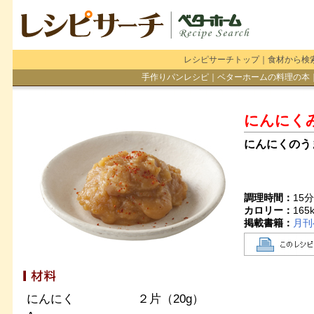
レシピサーチトップ
｜
食材から検
手作りパンレシピ
｜
ベターホームの料理の本
にんにく
にんにくのう
調理時間：
15
カロリー：
165
掲載書籍：
月刊
にんにく
２片（20g）