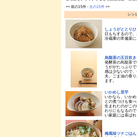
<< 前の15件 -
次の15件
>>
レシ
しょうがととりひ
日もちするので、
冷蔵庫の常備菜に
烏龍茶の五目炊き
発酵茶の烏龍茶で
うががたっぷりで
感は少ないので、
夫。ごま油の香り
ます。
いかめし里芋
いかなら、いかめ
との煮つけも食べ
生まれたのがこの
わりにもなるので
い家庭には喜ばれ
梅風味ツナごはん