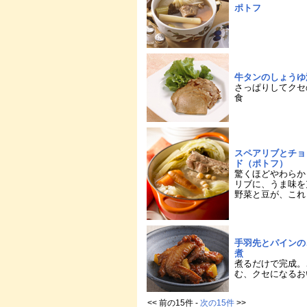
ポトフ
牛タンのしょうゆ
さっぱりしてクセ
食
スペアリブとチョ
ド（ポトフ）
驚くほどやわらか
リブに、うま味を
野菜と豆が、これ
手羽先とパインの
煮
煮るだけで完成。
む、クセになるお
<< 前の15件 -
次の15件
>>