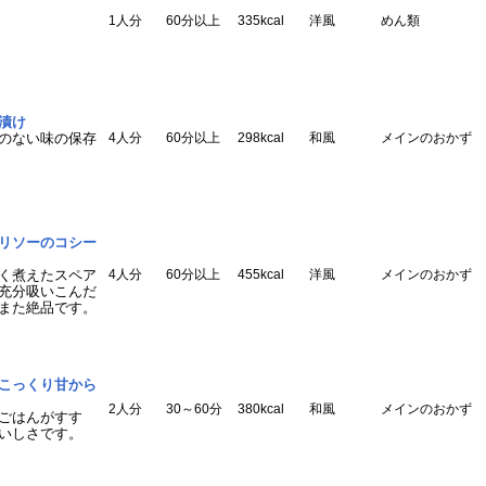
1人分
60分以上
335kcal
洋風
めん類
漬け
のない味の保存
4人分
60分以上
298kcal
和風
メインのおかず
リソーのコシー
く煮えたスペア
4人分
60分以上
455kcal
洋風
メインのおかず
充分吸いこんだ
また絶品です。
こっくり甘から
2人分
30～60分
380kcal
和風
メインのおかず
ごはんがすす
いしさです。