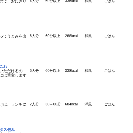
ので、おにぎり
4人分
60分以上
336kcal
和風
ごはん
ってうまみを出
6人分
60分以上
288kcal
和風
ごはん
こわ
いただけるの
6人分
60分以上
338kcal
和風
ごはん
には重宝します
けば、ランチに
2人分
30～60分
684kcal
洋風
ごはん
タス包み