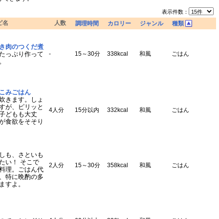
表示件数：
ピ名
人数
調理時間
カロリー
ジャンル
種類
き肉のつくだ煮
たっぷり作って
-
15～30分
338kcal
和風
ごはん
。
こみごはん
炊きます。しょ
すが、ピリッと
4人分
15分以内
332kcal
和風
ごはん
子どもも大丈
が食欲をそそり
しも、さといも
たい！ そこで
2人分
15～30分
358kcal
和風
ごはん
料理。ごはん代
、特に晩酌の多
ますよ。