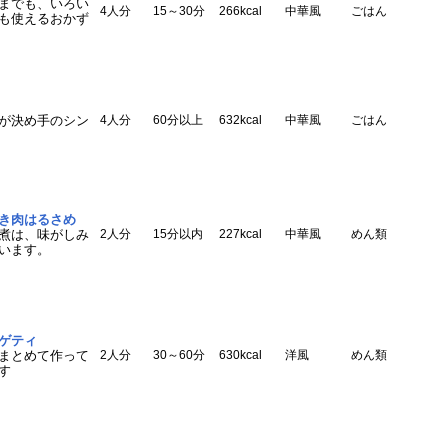
までも、いろい
4人分
15～30分
266kcal
中華風
ごはん
も使えるおかず
が決め手のシン
4人分
60分以上
632kcal
中華風
ごはん
き肉はるさめ
煮は、味がしみ
2人分
15分以内
227kcal
中華風
めん類
います。
ゲティ
まとめて作って
2人分
30～60分
630kcal
洋風
めん類
す