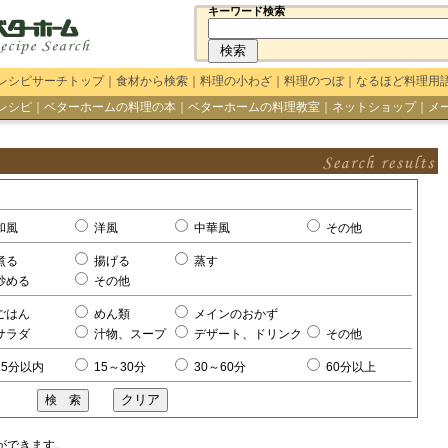
キーワード検索
レシピサーチトップ
｜
食材から検索
｜
料理の小わざ
｜
料理のつぼ
｜
なるほど料理用
レシピ
｜
ベターホームの料理の本
｜
ベターホームの料理教室
｜
ネットショップ
｜
メ
和風
洋風
中華風
その他
煮る
揚げる
蒸す
炒める
その他
ごはん
めん類
メインのおかず
サラダ
汁物、スープ
デザート、ドリンク
その他
15分以内
15～30分
30～60分
60分以上
ができます。