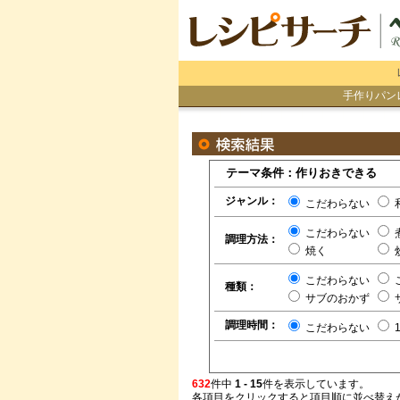
手作りパン
テーマ条件：作りおきできる
ジャンル：
こだわらない
こだわらない
調理方法：
焼く
こだわらない
種類：
サブのおかず
調理時間：
こだわらない
632
件中
1 - 15
件を表示しています。
各項目をクリックすると項目順に並べ替え