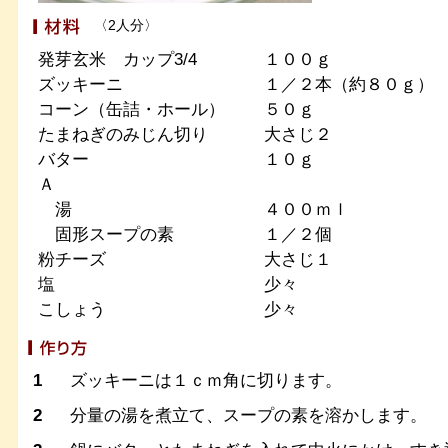
〈2人分〉
発芽玄米 カップ3/4
１００ｇ
ズッキーニ
１／２本（約８０ｇ）
コーン（缶詰・ホール）
５０ｇ
たまねぎのみじん切り
大さじ２
バター
１０ｇ
Ａ
湯
４００ｍｌ
固形スープの素
１／２個
粉チーズ
大さじ１
塩
少々
こしょう
少々
1
ズッキーニは１ｃｍ角に切ります。
2
分量の湯を煮立て、スープの素を溶かします。