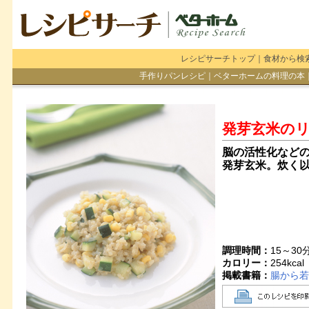
レシピサーチトップ
｜
食材から検
手作りパンレシピ
｜
ベターホームの料理の本
発芽玄米の
脳の活性化など
発芽玄米。炊く
調理時間：
15～30
カロリー：
254
kcal
掲載書籍：
腸から若