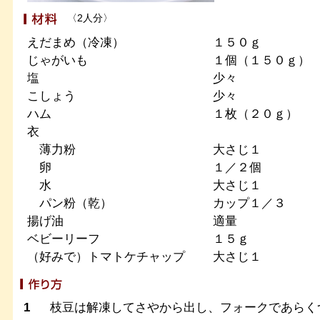
〈2人分〉
えだまめ（冷凍）
１５０ｇ
じゃがいも
１個（１５０ｇ）
塩
少々
こしょう
少々
ハム
１枚（２０ｇ）
衣
薄力粉
大さじ１
卵
１／２個
水
大さじ１
パン粉（乾）
カップ１／３
揚げ油
適量
ベビーリーフ
１５ｇ
（好みで）トマトケチャップ
大さじ１
1
枝豆は解凍してさやから出し、フォークであらく