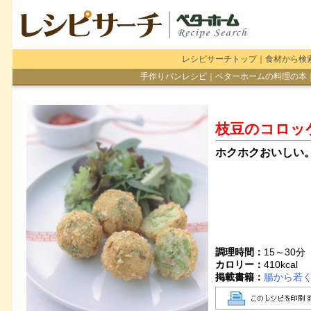
レシピサーチトップ
｜
食材から検
手作りパンレシピ
｜
ベターホームの料理の本
枝豆のコロッ
ホクホクおいしい
調理時間：
15～30分
カロリー：
410
kcal
掲載書籍：
腸から若