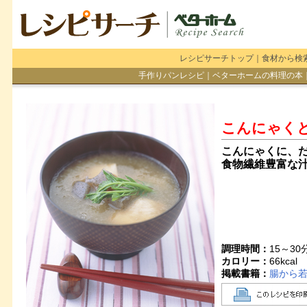
レシピサーチトップ
｜
食材から検
手作りパンレシピ
｜
ベターホームの料理の本
こんにゃく
こんにゃくに、
食物繊維豊富な
調理時間：
15～30
カロリー：
66
kcal
掲載書籍：
腸から