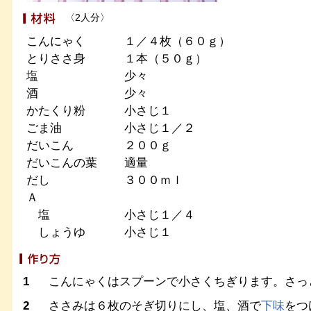
〈2人分〉
こんにゃく
１／４枚（６０ｇ）
とりささ身
１本（５０ｇ）
塩
少々
酒
少々
かたくり粉
小さじ１
ごま油
小さじ１／２
だいこん
２００ｇ
だいこんの葉
適量
だし
３００ｍｌ
Ａ
塩
小さじ１／４
しょうゆ
小さじ１
1
こんにゃくはスプーンで小さくちぎります。さっ
2
ささみは６枚のそぎ切りにし、塩、酒で
下味
をつ