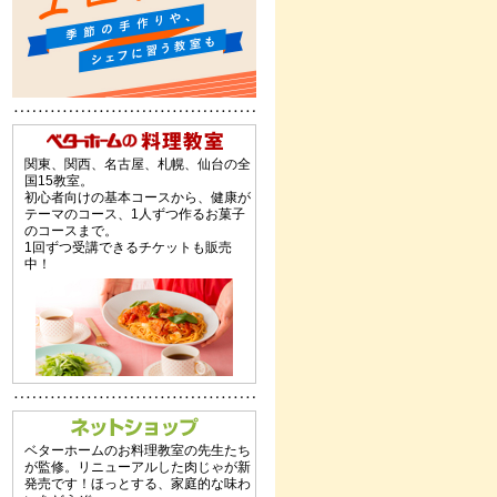
関東、関西、名古屋、札幌、仙台の全
国15教室。
初心者向けの基本コースから、健康が
テーマのコース、1人ずつ作るお菓子
のコースまで。
1回ずつ受講できるチケットも販売
中！
ベターホームのお料理教室の先生たち
が監修。リニューアルした肉じゃが新
発売です！ほっとする、家庭的な味わ