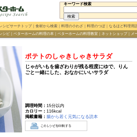
キーワード検索
レシピサーチトップ
｜
食材から検索
｜
料理の小わざ
｜
料理のつぼ
｜
なるほど料理用
レシピ
｜
ベターホームの料理の本
｜
ベターホームの料理教室
｜
ネットショップ
｜
メ
ポテトのしゃきしゃきサラダ
じゃがいもを歯ざわりが残る程度にゆで、りん
ごと一緒にした、おなかにいいサラダ
調理時間：
15分以内
カロリー：
116
kcal
掲載書籍：
腸から若く元気になる読本