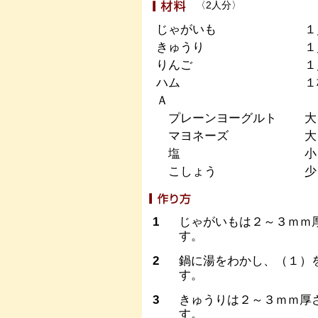
〈2人分〉
じゃがいも
１
きゅうり
１
りんご
１
ハム
１
Ａ
プレーンヨーグルト
大
マヨネーズ
大
塩
小
こしょう
少
1
じゃがいもは２～３ｍｍ
す。
2
鍋に湯をわかし、（１）
す。
3
きゅうりは２～３ｍｍ厚
す。