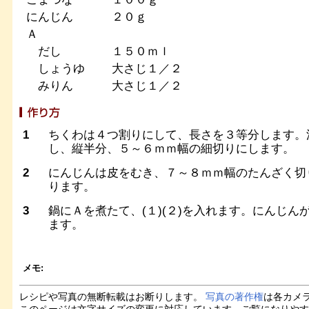
にんじん
２０ｇ
Ａ
だし
１５０ｍｌ
しょうゆ
大さじ１／２
みりん
大さじ１／２
1
ちくわは４つ割りにして、長さを３等分します。
し、縦半分、５～６ｍｍ幅の細切りにします。
2
にんじんは皮をむき、７～８ｍｍ幅のたんざく切
ります。
3
鍋にＡを煮たて、(１)(２)を入れます。にんじ
ます。
メモ:
レシピや写真の無断転載はお断りします。
写真の著作権
は各カメ