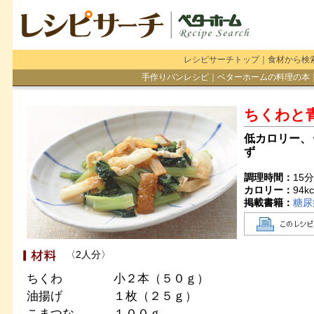
レシピサーチトップ
｜
食材から検
手作りパンレシピ
｜
ベターホームの料理の本
ちくわと
低カロリー、
ず
調理時間：
15
カロリー：
94
kc
掲載書籍：
糖尿
〈2人分〉
ちくわ
小２本（５０ｇ）
油揚げ
１枚（２５ｇ）
こまつな
１００ｇ