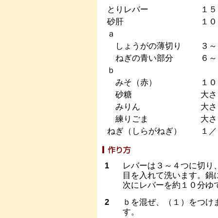
とりレバー
１５
砂肝
１０
ａ
しょうがの薄切り
３～
ねぎの青い部分
６～
ｂ
みそ（赤）
１０
砂糖
大さ
みりん
大さ
練りごま
大さ
ねぎ（しらがねぎ）
１／
1
レバーは３～４つに切り
目を入れて洗います。鍋
次にレバーを約１０分ゆ
2
ｂを混ぜ、（１）をつけ
す。