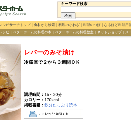
キーワード検索
レシピサーチトップ
｜
食材から検索
｜
料理の小わざ
｜
料理のつぼ
｜
なるほど料理用
レシピ
｜
ベターホームの料理の本
｜
ベターホームの料理教室
｜
ネットショップ
｜
メ
レバーのみそ漬け
冷蔵庫で２から３週間ＯＫ
調理時間：
15～30分
カロリー：
170
kcal
掲載書籍：
鉄分たっぷり読本