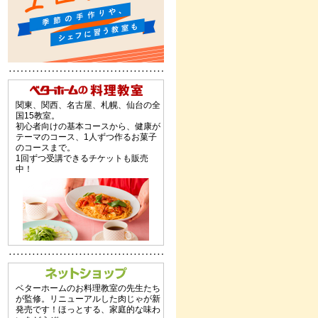
関東、関西、名古屋、札幌、仙台の全
国15教室。
初心者向けの基本コースから、健康が
テーマのコース、1人ずつ作るお菓子
のコースまで。
1回ずつ受講できるチケットも販売
中！
ベターホームのお料理教室の先生たち
が監修。リニューアルした肉じゃが新
発売です！ほっとする、家庭的な味わ