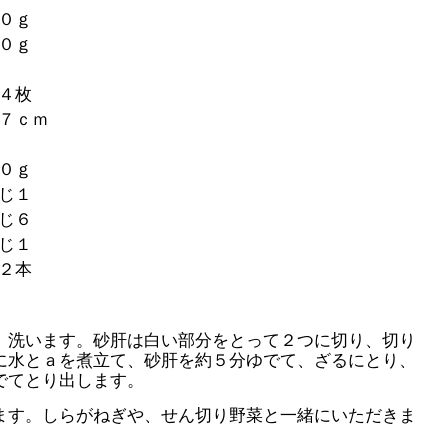
０ｇ
０ｇ
４枚
７ｃｍ
０ｇ
じ１
じ６
じ１
２本
、洗います。砂肝は白い部分をとって２つに切り、切り
に水とａを煮立て、砂肝を約５分ゆでて、ざるにとり、
でてとり出します。
ます。しらがねぎや、せん切り野菜と一緒にいただきま