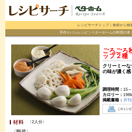
レシピサーチトップ
｜
食材から検
手作りパンレシピ
｜
ベターホームの料理の本
ごろごろ
ップ２種
クリーミーな
の味が濃く感
調理時間：
15～
カロリー：
198
掲載書籍：
月刊
〈2人分〉
〈野菜〉