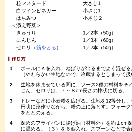
粒マスタード
大さじ1
白ワインビネガー
小さじ1
はちみつ
小さじ２
＜添え野菜＞
きゅうり
1／2本（50g）
にんじん
1／3本（60g）
セロリ（
筋をとる
）
1／2本（50g）
1
ボールにＡを入れ、ねばりが出るまでよく混ぜる
（やわらかい生地なので、冷蔵するとしまって扱
2
生地を休ませている間に、ソース2種の材料をそ
じん、セロリは、７～８cm長さの棒状に切る。
3
トレーなどに小麦粉を広げる。生地を12等分し
円状に形作りながら、粉の上に落とす。フォーク
をととのえる。
4
深めのフライパンに揚げ油（材料外）を約１cm深
に温める。（３）を６個入れ、スプーンなどで表