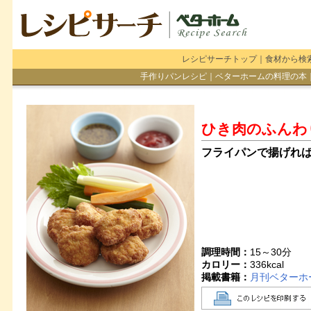
レシピサーチトップ
｜
食材から検
手作りパンレシピ
｜
ベターホームの料理の本
ひき肉のふんわ
フライパンで揚げれ
調理時間：
15～30分
カロリー：
336
kcal
掲載書籍：
月刊ベターホー