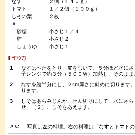
なす
２個（１４０ｇ）
トマト
１／２個（１００ｇ）
しその葉
２枚
Ａ
砂糖
小さじ１／４
酢
小さじ２
しょうゆ
小さじ１
1
なすはへたをとり、皮をむいて、５分ほど水にさ
子レンジで約３分（５００Ｗ）加熱し、そのまま
2
なすを縦半分にし、２cm厚さに斜めに切ります
ります。
3
しそはあらみじんか、せん切りにして、水にさら
せ、（２）、しそをあえます。
メモ:
写真は左の料理。右の料理は「なすとトマトの