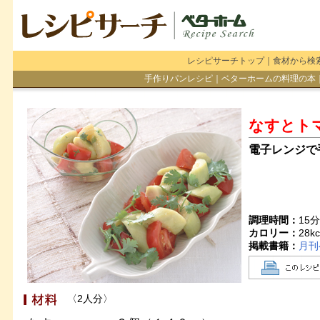
レシピサーチトップ
｜
食材から検
手作りパンレシピ
｜
ベターホームの料理の本
なすとト
電子レンジで
調理時間：
15
カロリー：
28
kc
掲載書籍：
月刊
〈2人分〉