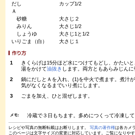
だし
カップ1/2
Ａ
砂糖
大さじ２
みりん
大さじ1/2
しょうゆ
大さじ1と1/2
いりごま（白）
大さじ１
1
きくらげは15分ほど水につけてもどし、かたい
湯をかけて
油抜き
します。両方ともあらみじんに
2
鍋にだしとＡを入れ、(1)を中火で煮ます。煮汁
気がなくなるまでいり煮にします。
3
ごまを加え、ひと混ぜします。
メモ:
冷蔵で３日もちます。多めにつくって冷凍して
レシピや写真の無断転載はお断りします。
写真の著作権
は各カメ
このページは文字サイズの変更に対応しています。ご覧になりや