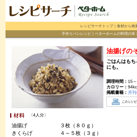
レシピサーチトップ
｜
食材から検
手作りパンレシピ
｜
ベターホームの料理の本
油揚げの
ごはんはもち
にも。
調理時間：
15～
カロリー：
94
kc
掲載書籍：
月刊
〈4人分〉
油揚げ
３枚（８０ｇ）
きくらげ
４～５枚（３ｇ）