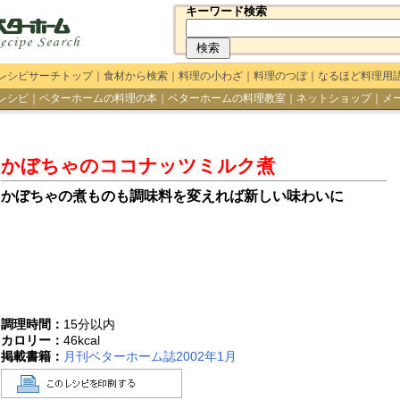
キーワード検索
レシピサーチトップ
｜
食材から検索
｜
料理の小わざ
｜
料理のつぼ
｜
なるほど料理用
レシピ
｜
ベターホームの料理の本
｜
ベターホームの料理教室
｜
ネットショップ
｜
メ
かぼちゃのココナッツミルク煮
かぼちゃの煮ものも調味料を変えれば新しい味わいに
調理時間：
15分以内
カロリー：
46
kcal
掲載書籍：
月刊ベターホーム誌2002年1月