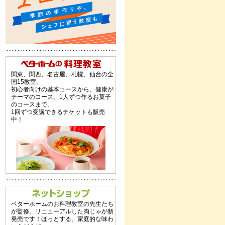
関東、関西、名古屋、札幌、仙台の全
国15教室。
初心者向けの基本コースから、健康が
テーマのコース、1人ずつ作るお菓子
のコースまで。
1回ずつ受講できるチケットも販売
中！
ベターホームのお料理教室の先生たち
が監修。リニューアルした肉じゃが新
発売です！ほっとする、家庭的な味わ