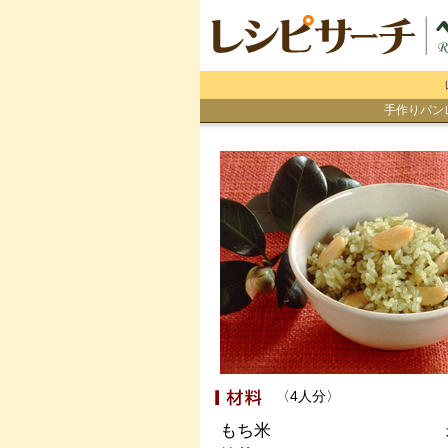
手作りパン
〈4人分〉
もち米