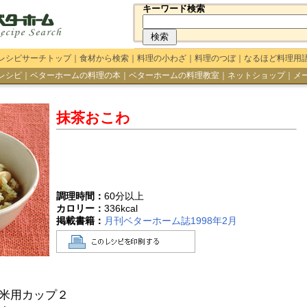
キーワード検索
レシピサーチトップ
｜
食材から検索
｜
料理の小わざ
｜
料理のつぼ
｜
なるほど料理用
レシピ
｜
ベターホームの料理の本
｜
ベターホームの料理教室
｜
ネットショップ
｜
メ
抹茶おこわ
調理時間：
60分以上
カロリー：
336
kcal
掲載書籍：
月刊ベターホーム誌1998年2月
米用カップ２