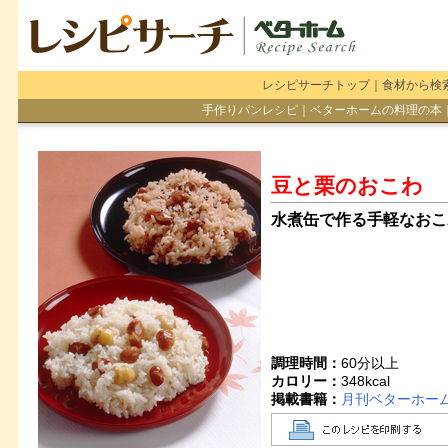
レシピサーチトップ
｜
食材から検
手作りパンレシピ
｜
ベターホームの料理の本
豆と栗のおこわ
水煮缶で作る手軽なおこ
調理時間：
60分以上
カロリー：
348
kcal
掲載書籍：
月刊ベターホーム誌