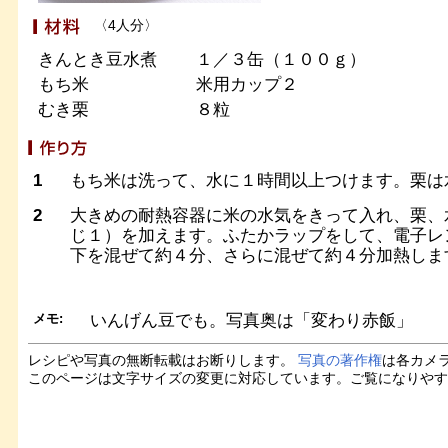
〈4人分〉
きんとき豆水煮
１／３缶（１００ｇ）
もち米
米用カップ２
むき栗
８粒
1
もち米は洗って、水に１時間以上つけます。栗は
2
大きめの耐熱容器に米の水気をきって入れ、栗、
じ１）を加えます。ふたかラップをして、電子レ
下を混ぜて約４分、さらに混ぜて約４分加熱しま
メモ:
いんげん豆でも。写真奥は「変わり赤飯」
レシピや写真の無断転載はお断りします。
写真の著作権
は各カメ
このページは文字サイズの変更に対応しています。ご覧になりや