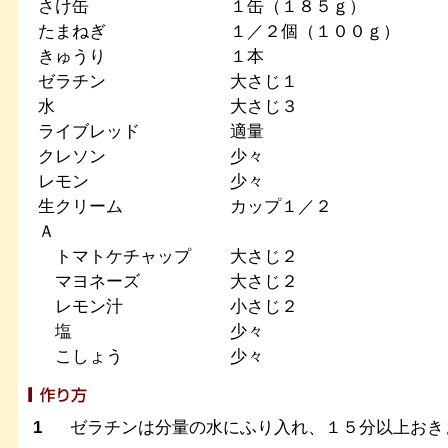
さけ缶
１缶（１８５ｇ）
たまねぎ
１／２個（１００ｇ）
きゅうり
１本
ゼラチン
大さじ１
水
大さじ３
ライブレッド
適量
クレソン
少々
レモン
少々
生クリーム
カップ１／２
Ａ
トマトケチャップ
大さじ２
マヨネーズ
大さじ２
レモン汁
小さじ２
塩
少々
こしょう
少々
1
ゼラチンは分量の水にふり入れ、１５分以上おき