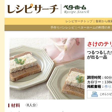
レシピサーチトップ
｜
食材から検
手作りパンレシピ
｜
ベターホームの料理の本
さけのテ
つるつるした
が出る一品
調理時間：
60
カロリー：
138
掲載書籍：
作り
〈8人分〉