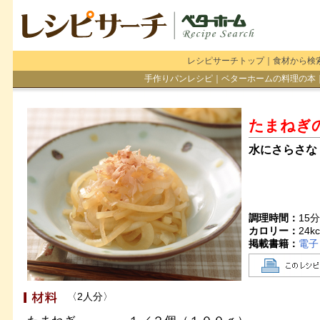
レシピサーチトップ
｜
食材から検
手作りパンレシピ
｜
ベターホームの料理の本
たまねぎ
水にさらさな
調理時間：
15
カロリー：
24
kc
掲載書籍：
電子
〈2人分〉