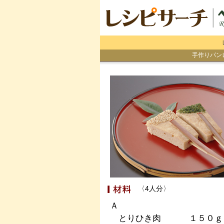
手作りパン
〈4人分〉
Ａ
とりひき肉
１５０ｇ