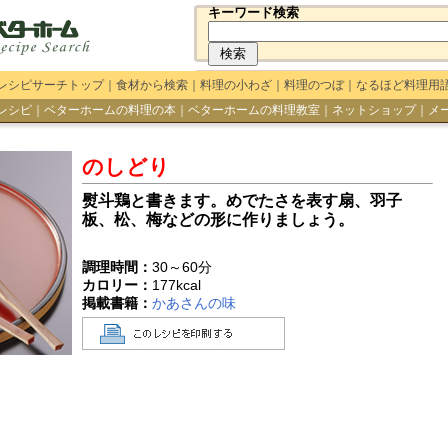
キーワード検索
レシピサーチトップ
｜
食材から検索
｜
料理の小わざ
｜
料理のつぼ
｜
なるほど料理用
レシピ
｜
ベターホームの料理の本
｜
ベターホームの料理教室
｜
ネットショップ
｜
メ
のしどり
熨斗鶏と書きます。めでたさを表す扇、羽子
板、松、梅などの形に作りましょう。
調理時間：
30～60分
カロリー：
177
kcal
掲載書籍：
かあさんの味