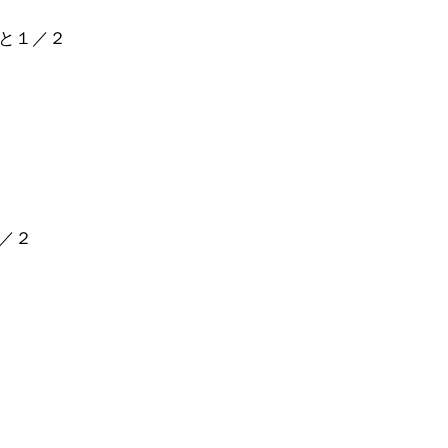
と１／２
／２