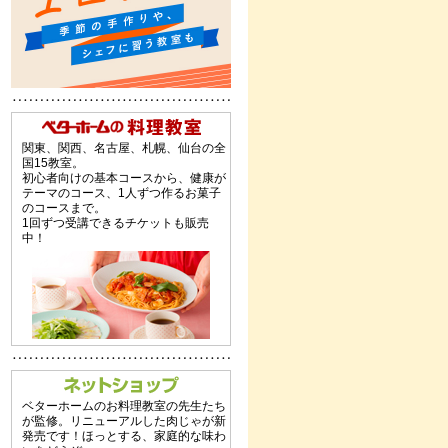
関東、関西、名古屋、札幌、仙台の全
国15教室。
初心者向けの基本コースから、健康が
テーマのコース、1人ずつ作るお菓子
のコースまで。
1回ずつ受講できるチケットも販売
中！
ベターホームのお料理教室の先生たち
が監修。リニューアルした肉じゃが新
発売です！ほっとする、家庭的な味わ